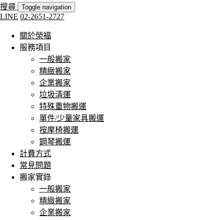
搜尋
Toggle navigation
LINE
02-2651-2727
關於榮福
服務項目
一般搬家
精緻搬家
企業搬家
垃圾清運
特殊重物搬運
單件/少量家具搬運
按摩椅搬運
鋼琴搬運
計費方式
常見問題
搬家實錄
一般搬家
精緻搬家
企業搬家