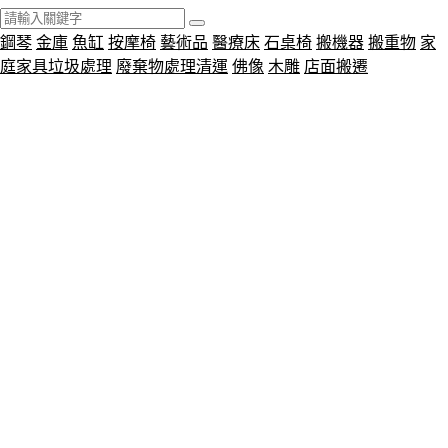
鋼琴
金庫
魚缸
按摩椅
藝術品
醫療床
石桌椅
搬機器
搬重物
家
庭家具垃圾處理
廢棄物處理清運
佛像
木雕
店面搬遷