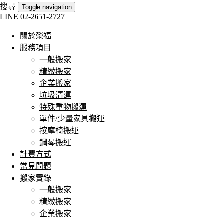
搜尋
Toggle navigation
LINE
02-2651-2727
關於榮福
服務項目
一般搬家
精緻搬家
企業搬家
垃圾清運
特殊重物搬運
單件/少量家具搬運
按摩椅搬運
鋼琴搬運
計費方式
常見問題
搬家實錄
一般搬家
精緻搬家
企業搬家