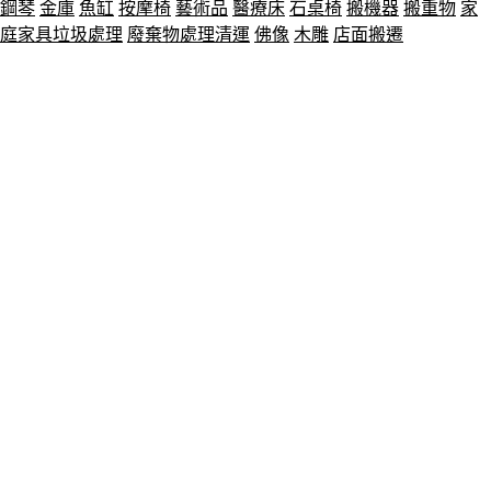
鋼琴
金庫
魚缸
按摩椅
藝術品
醫療床
石桌椅
搬機器
搬重物
家
庭家具垃圾處理
廢棄物處理清運
佛像
木雕
店面搬遷