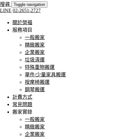
搜尋
Toggle navigation
LINE
02-2651-2727
關於榮福
服務項目
一般搬家
精緻搬家
企業搬家
垃圾清運
特殊重物搬運
單件/少量家具搬運
按摩椅搬運
鋼琴搬運
計費方式
常見問題
搬家實錄
一般搬家
精緻搬家
企業搬家