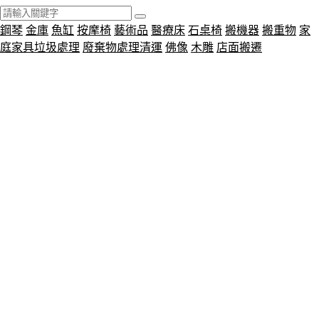
鋼琴
金庫
魚缸
按摩椅
藝術品
醫療床
石桌椅
搬機器
搬重物
家
庭家具垃圾處理
廢棄物處理清運
佛像
木雕
店面搬遷