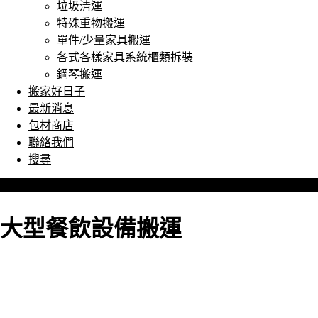
垃圾清運
特殊重物搬運
單件/少量家具搬運
各式各樣家具系統櫃類拆裝
鋼琴搬運
搬家好日子
最新消息
包材商店
聯絡我們
搜尋
大型餐飲設備搬運