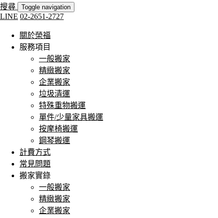
搜尋
Toggle navigation
LINE
02-2651-2727
關於榮福
服務項目
一般搬家
精緻搬家
企業搬家
垃圾清運
特殊重物搬運
單件/少量家具搬運
按摩椅搬運
鋼琴搬運
計費方式
常見問題
搬家實錄
一般搬家
精緻搬家
企業搬家